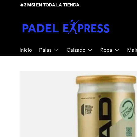
🔥3 MSI EN TODA LA TIENDA
Ir al contenido
Inicio
Palas
Calzado
Ropa
Mal
Ir directamente a la información del producto