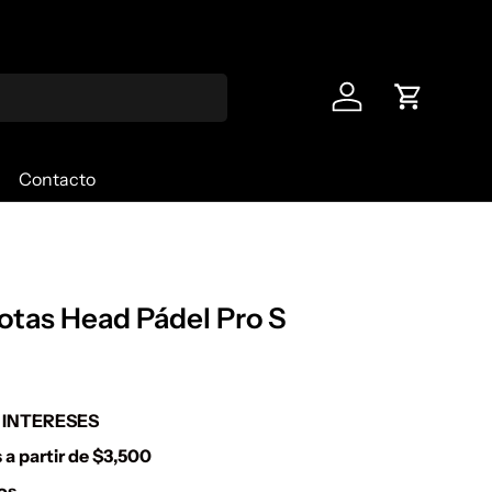
¡Bienvenid
Iniciar sesión
Carrito
Contacto
otas Head Pádel Pro S
N INTERESES
 a partir de $3,500
os