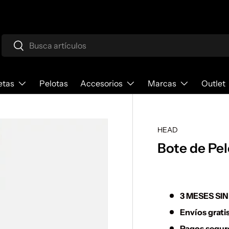
Buscar
Buscar
etas
Pelotas
Accesorios
Marcas
Outlet
HEAD
Bote de Pel
3 MESES SI
Envíos gratis
Pagos segur