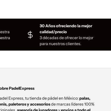
30 Años ofreciendo la mejor
uestra
calidad/precio
uestra
3 décadas de ofrecer lo mejor
para nuestros clientes.
obre PadelExpress
adel Express, tu tienda de pádel en México:
palas,
enis, paleteros y accesorios
de marcas líderes 100%
riginales,
asesoría de jugadores
y
envíos a todo el