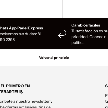
Cambios fáciles
hats App Padel Express
Tu satisfacción es n
solvemos tus dudas: 81
prioridad. Conoce n
990 2398
política.
Volver al principio
 EL PRIMERO EN
S
TERARTE! 🚀
P
críbete a nuestro newsletter y
t
be ofertas exclusivas, tips de
o