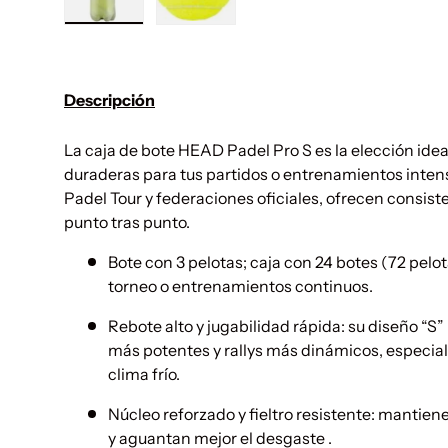
Cargar imagen 1 en la vista de galería
Cargar imagen 2 en la vista de gal
Descripción
La caja de bote HEAD Padel Pro S es la elección idea
duraderas para tus partidos o entrenamientos inten
Padel Tour y federaciones oficiales, ofrecen consis
punto tras punto.
Bote con 3 pelotas; caja con 24 botes (72 pelota
torneo o entrenamientos continuos.
Rebote alto y jugabilidad rápida: su diseño “S
más potentes y rallys más dinámicos, especial
clima frío.
Núcleo reforzado y fieltro resistente: mantien
y aguantan mejor el desgaste .