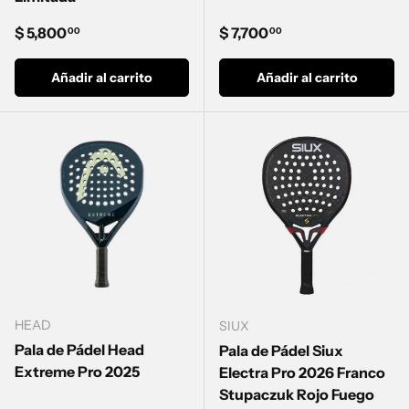
Precio normal
Precio normal
$ 5,800
$ 7,700
00
00
Añadir al carrito
Añadir al carrito
HEAD
SIUX
Pala de Pádel Head
Pala de Pádel Siux
Extreme Pro 2025
Electra Pro 2026 Franco
Stupaczuk Rojo Fuego