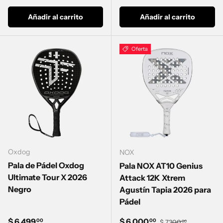
Añadir al carrito
Añadir al carrito
Oferta
Oxdog
NOX
Pala de Pádel Oxdog
Pala NOX AT10 Genius
Ultimate Tour X 2026
Attack 12K Xtrem
Negro
Agustín Tapia 2026 para
Pádel
Precio normal
Precio de venta
Precio normal
$ 6,499
$ 6,000
00
00
$ 7,300
00