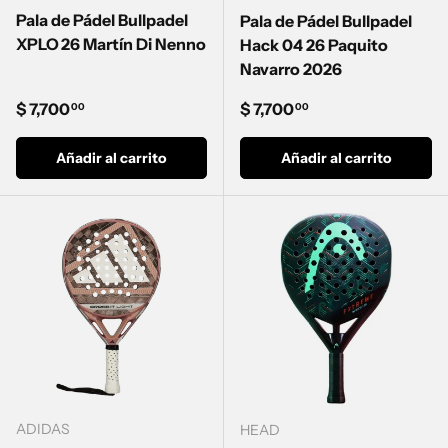
Pala de Pádel Bullpadel
Pala de Pádel Bullpadel
XPLO 26 Martín Di Nenno
Hack 04 26 Paquito
Navarro 2026
Precio normal
Precio normal
$ 7,700
$ 7,700
00
00
Añadir al carrito
Añadir al carrito
ADIDAS
HEAD