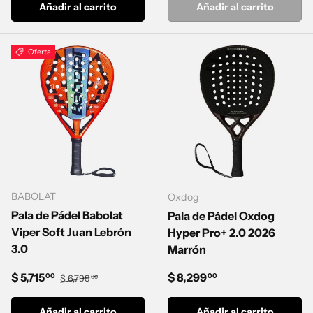
Añadir al carrito
Añadir al carrito
Oferta
BABOLAT
Oxdog
Pala de Pádel Babolat
Pala de Pádel Oxdog
Viper Soft Juan Lebrón
Hyper Pro+ 2.0 2026
3.0
Marrón
Precio de venta
Precio normal
Precio normal
$ 5,715
$ 8,299
00
00
$ 6,799
00
Añadir al carrito
Añadir al carrito