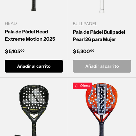
HEAD
BULLPADEL
Pala de Pádel Head
Pala de Pádel Bullpadel
Extreme Motion 2025
Pearl 26 para Mujer
Precio normal
Precio normal
$ 5,105
$ 5,300
00
00
Añadir al carrito
Añadir al carrito
Oferta