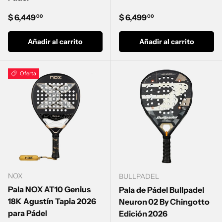
Precio normal
Precio normal
$ 6,449
$ 6,499
00
00
Añadir al carrito
Añadir al carrito
Oferta
NOX
BULLPADEL
Pala NOX AT10 Genius
Pala de Pádel Bullpadel
18K Agustín Tapia 2026
Neuron 02 By Chingotto
para Pádel
Edición 2026