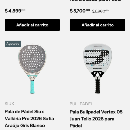
Precio normal
Precio de venta
Precio normal
$ 4,899
$ 5,700
00
00
$ 6,900
00
Añadir al carrito
Añadir al carrito
Agotado
SIUX
BULLPADEL
Pala de Pádel Siux
Pala Bullpadel Vertex 05
Valkiria Pro 2026 Sofía
Juan Tello 2026 para
Araújo Gris Blanco
Pádel