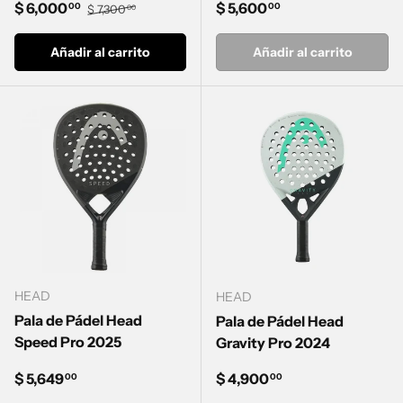
Precio de venta
Precio normal
Precio normal
$ 6,000
$ 5,600
00
00
$ 7,300
00
Añadir al carrito
Añadir al carrito
HEAD
HEAD
Pala de Pádel Head
Pala de Pádel Head
Speed Pro 2025
Gravity Pro 2024
Precio normal
Precio normal
$ 5,649
$ 4,900
00
00