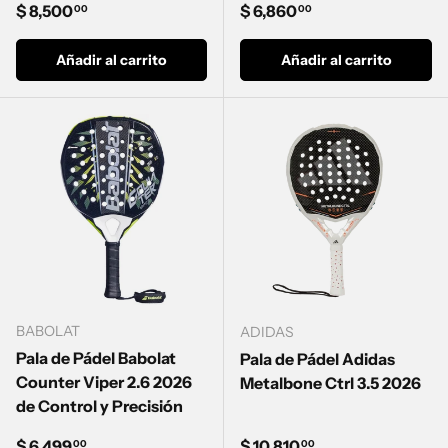
Precio normal
Precio normal
$ 8,500
$ 6,860
00
00
Añadir al carrito
Añadir al carrito
BABOLAT
ADIDAS
Pala de Pádel Babolat
Pala de Pádel Adidas
Counter Viper 2.6 2026
Metalbone Ctrl 3.5 2026
de Control y Precisión
Precio normal
Precio normal
$ 6,499
$ 10,810
00
00