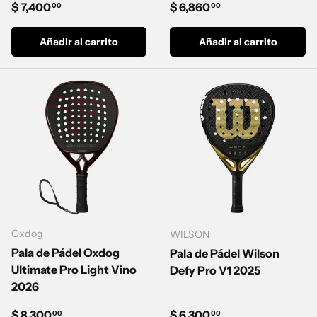
Precio normal
Precio normal
$ 7,400
$ 6,860
00
00
Añadir al carrito
Añadir al carrito
Oxdog
WILSON
Pala de Pádel Oxdog
Pala de Pádel Wilson
Ultimate Pro Light Vino
Defy Pro V1 2025
2026
Precio normal
Precio normal
$ 8,300
$ 6,300
00
00