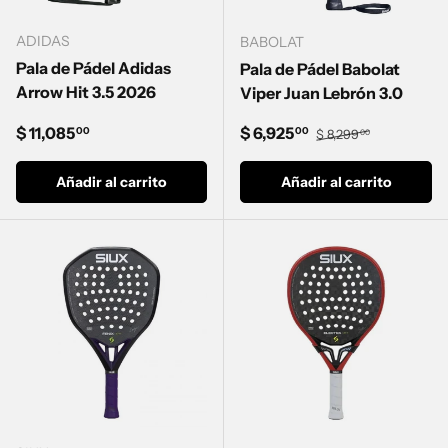
ADIDAS
BABOLAT
Pala de Pádel Adidas
Pala de Pádel Babolat
Arrow Hit 3.5 2026
Viper Juan Lebrón 3.0
Precio normal
Precio de venta
Precio normal
$ 11,085
$ 6,925
00
00
$ 8,299
00
Añadir al carrito
Añadir al carrito