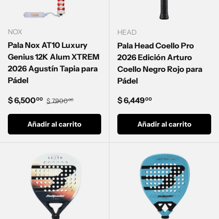
NOX
HEAD
Pala Nox AT10 Luxury
Pala Head Coello Pro
Genius 12K Alum XTREM
2026 Edición Arturo
2026 Agustín Tapia para
Coello Negro Rojo para
Pádel
Pádel
Precio de venta
Precio normal
Precio normal
$ 6,500
$ 6,449
00
00
$ 7,900
00
Añadir al carrito
Añadir al carrito