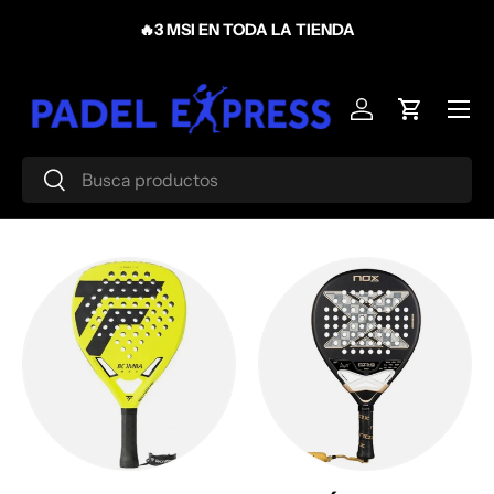
¡Bienvenido a PadelExpress! Tu tienda de pádel en México.
Ir al contenido
Menú
Iniciar sesión
Carrito
Buscar
Buscar