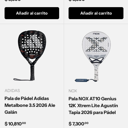
Añadir al carrito
Añadir al carrito
ADIDAS
NOX
Pala de Pádel Adidas
Pala NOX AT10 Genius
Metalbone 3.5 2026 Ale
12K Xtrem Lite Agustín
Galán
Tapia 2026 para Pádel
Precio normal
Precio normal
$ 10,810
$ 7,300
00
00