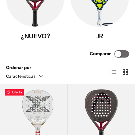
¿NUEVO?
JR
Comparar
Ordenar por
Lista
Cuadr
Características
Oferta