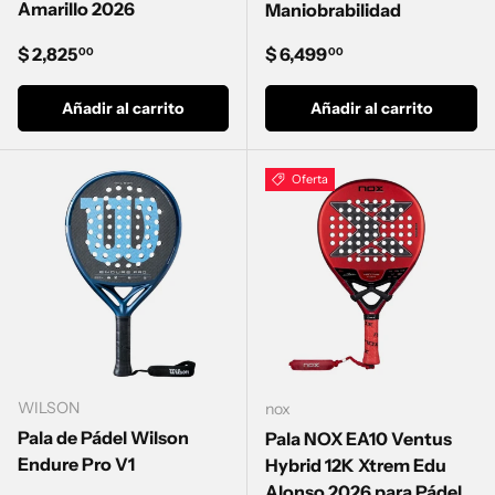
Amarillo 2026
Maniobrabilidad
Precio normal
Precio normal
$ 2,825
$ 6,499
00
00
Añadir al carrito
Añadir al carrito
Oferta
WILSON
nox
Pala de Pádel Wilson
Pala NOX EA10 Ventus
Endure Pro V1
Hybrid 12K Xtrem Edu
Alonso 2026 para Pádel