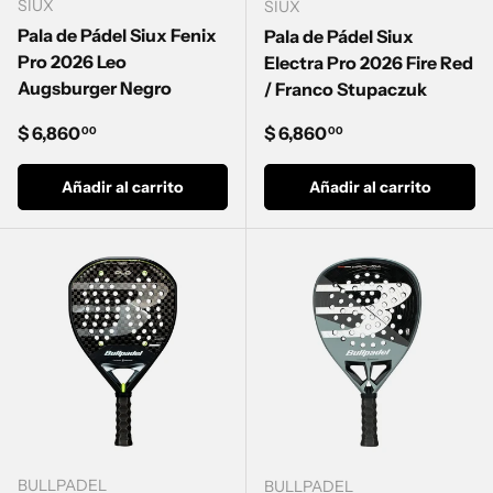
SIUX
SIUX
Pala de Pádel Siux Fenix
Pala de Pádel Siux
Pro 2026 Leo
Electra Pro 2026 Fire Red
Augsburger Negro
/ Franco Stupaczuk
Precio normal
Precio normal
$ 6,860
$ 6,860
00
00
Añadir al carrito
Añadir al carrito
BULLPADEL
BULLPADEL