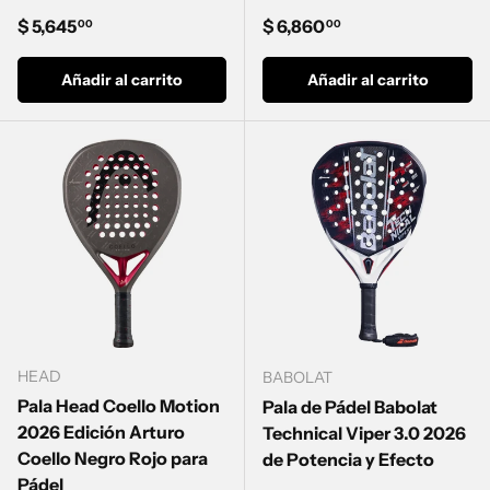
Precio normal
Precio normal
$ 5,645
$ 6,860
00
00
Añadir al carrito
Añadir al carrito
HEAD
BABOLAT
Pala Head Coello Motion
Pala de Pádel Babolat
2026 Edición Arturo
Technical Viper 3.0 2026
Coello Negro Rojo para
de Potencia y Efecto
Pádel