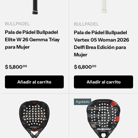
BULLPADEL
BULLPADEL
Pala de Pádel Bullpadel
Pala de Pádel Bullpadel
Elite W 26 Gemma Triay
Vertex 05 Woman 2026
para Mujer
Delfi Brea Edición para
Mujer
Precio normal
Precio normal
$ 5,800
$ 6,800
00
00
Añadir al carrito
Añadir al carrito
Agotado