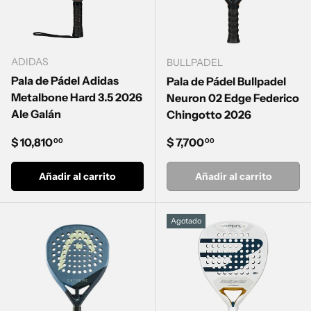
ADIDAS
BULLPADEL
Pala de Pádel Adidas
Pala de Pádel Bullpadel
Metalbone Hard 3.5 2026
Neuron 02 Edge Federico
Ale Galán
Chingotto 2026
Precio normal
Precio normal
$ 10,810
$ 7,700
00
00
Añadir al carrito
Añadir al carrito
Agotado