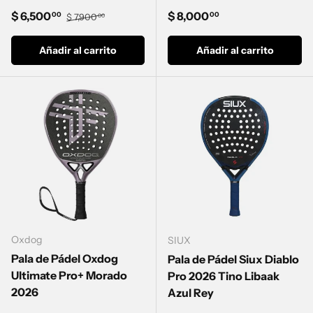
Precio de venta
Precio normal
Precio normal
$ 6,500
$ 8,000
00
00
$ 7,900
00
Añadir al carrito
Añadir al carrito
Oxdog
SIUX
Pala de Pádel Oxdog
Pala de Pádel Siux Diablo
Ultimate Pro+ Morado
Pro 2026 Tino Libaak
2026
Azul Rey