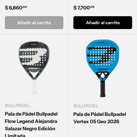
Precio normal
Precio normal
$ 6,860
$ 7,700
00
00
Añadir al carrito
Añadir al carrito
BULLPADEL
BULLPADEL
Pala de Pádel Bullpadel
Pala de Pádel Bullpadel
Flow Legend Alejandra
Vertex 05 Geo 2026
Salazar Negro Edición
Limitada