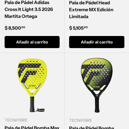
Pala de Pádel Adidas
Pala de Pádel Head
Cross It Light 3.5 2026
Extreme MX Edición
Martita Ortega
Limitada
Precio normal
Precio normal
$ 8,500
$ 5,105
00
00
Añadir al carrito
Añadir al carrito
TECNIFIBRE
TECNIFIBRE
Pala de Pádel Bomba Max
Pala de Pádel Bomba