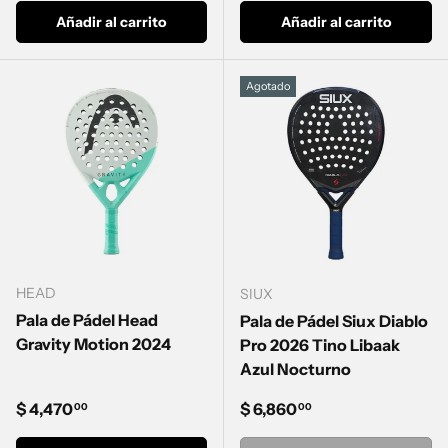
Añadir al carrito
Añadir al carrito
Agotado
HEAD
SIUX
Pala de Pádel Head
Pala de Pádel Siux Diablo
Gravity Motion 2024
Pro 2026 Tino Libaak
Azul Nocturno
Precio normal
Precio normal
$ 4,470
$ 6,860
00
00