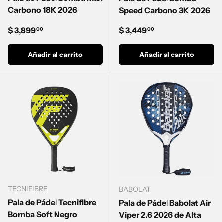
Carbono 18K 2026
Speed Carbono 3K 2026
Precio normal
Precio normal
$ 3,899
$ 3,449
00
00
Añadir al carrito
Añadir al carrito
TECNIFIBRE
BABOLAT
Pala de Pádel Tecnifibre
Pala de Pádel Babolat Air
Bomba Soft Negro
Viper 2.6 2026 de Alta