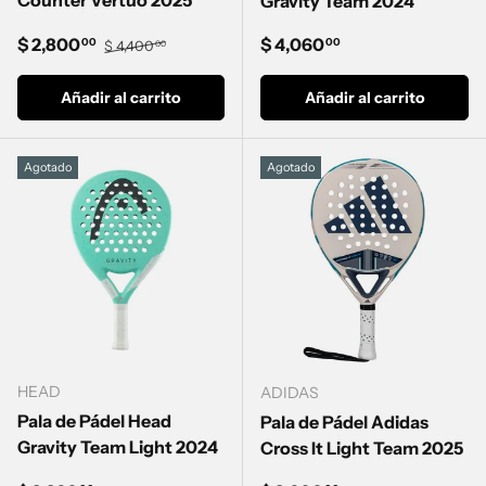
Counter Vertuo 2025
Gravity Team 2024
Precio de venta
Precio normal
Precio normal
$ 2,800
$ 4,060
00
00
$ 4,400
00
Añadir al carrito
Añadir al carrito
Agotado
Agotado
HEAD
ADIDAS
Pala de Pádel Head
Pala de Pádel Adidas
Gravity Team Light 2024
Cross It Light Team 2025