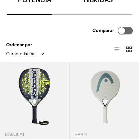
Comparar
Ordenar por
Lista
Cuadr
Características
BABOLAT
HEAD