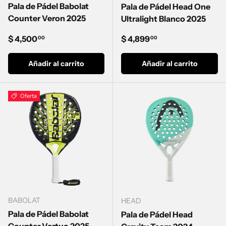
Pala de Pádel Babolat
Pala de Pádel Head One
Counter Veron 2025
Ultralight Blanco 2025
Precio normal
Precio normal
$ 4,500
$ 4,899
00
00
Añadir al carrito
Añadir al carrito
Oferta
BABOLAT
HEAD
Pala de Pádel Babolat
Pala de Pádel Head