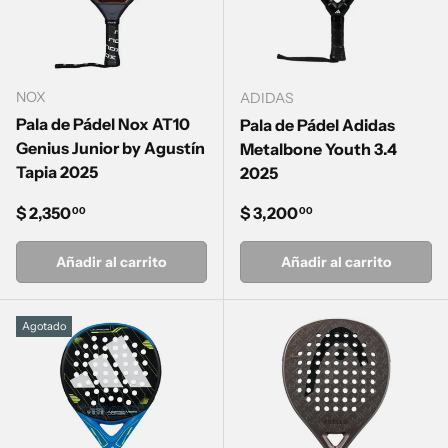
NOX
ADIDAS
Pala de Pádel Nox AT10
Pala de Pádel Adidas
Genius Junior by Agustín
Metalbone Youth 3.4
Tapia 2025
2025
Precio normal
Precio normal
$ 2,350
$ 3,200
00
00
Añadir al carrito
Añadir al carrito
Agotado