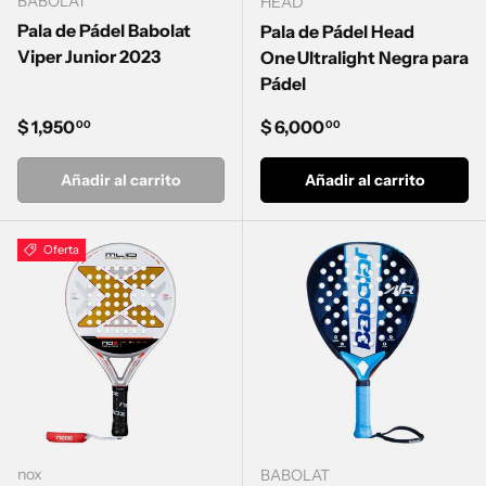
BABOLAT
HEAD
Pala de Pádel Babolat
Pala de Pádel Head
Viper Junior 2023
One Ultralight Negra para
Pádel
Precio normal
Precio normal
$ 1,950
$ 6,000
00
00
Añadir al carrito
Añadir al carrito
Oferta
nox
BABOLAT