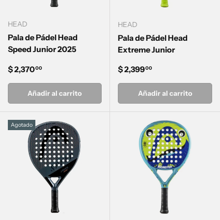
HEAD
HEAD
Pala de Pádel Head
Pala de Pádel Head
Speed Junior 2025
Extreme Junior
Precio normal
Precio normal
$ 2,370
$ 2,399
00
00
Añadir al carrito
Añadir al carrito
Agotado