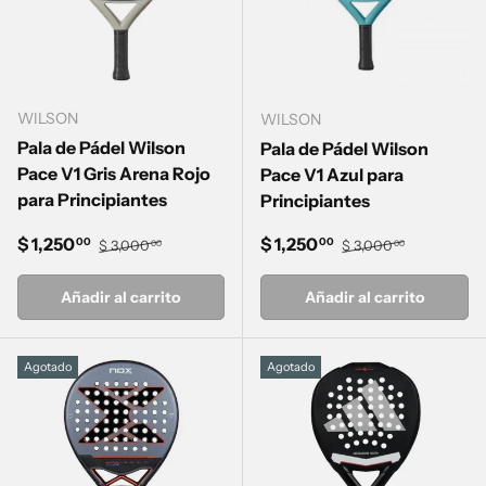
WILSON
WILSON
Pala de Pádel Wilson
Pala de Pádel Wilson
Pace V1 Gris Arena Rojo
Pace V1 Azul para
para Principiantes
Principiantes
Precio de venta
Precio normal
Precio de venta
Precio normal
$ 1,250
$ 1,250
00
00
$ 3,000
$ 3,000
00
00
Añadir al carrito
Añadir al carrito
Agotado
Agotado