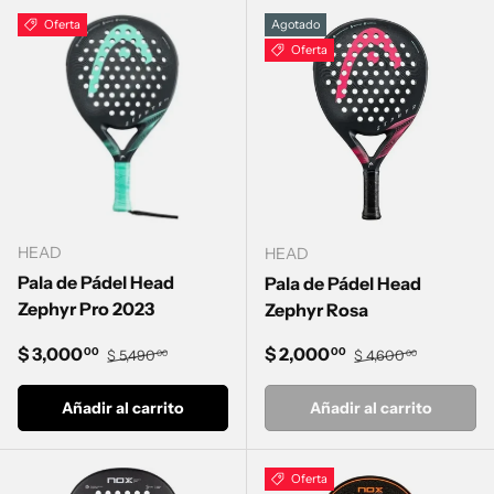
Oferta
Agotado
Oferta
HEAD
HEAD
Pala de Pádel Head
Pala de Pádel Head
Zephyr Pro 2023
Zephyr Rosa
Precio de venta
Precio normal
Precio de venta
Precio normal
$ 3,000
$ 2,000
00
00
$ 5,490
$ 4,600
00
00
Añadir al carrito
Añadir al carrito
Oferta