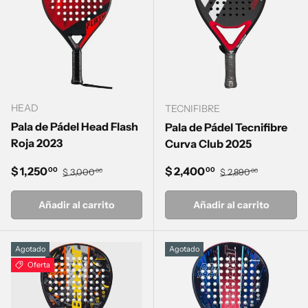
HEAD
TECNIFIBRE
Pala de Pádel Head Flash
Pala de Pádel Tecnifibre
Roja 2023
Curva Club 2025
Precio de venta
Precio normal
Precio de venta
Precio normal
$ 1,250
$ 2,400
00
00
$ 3,000
$ 2,890
00
00
Añadir al carrito
Añadir al carrito
Agotado
Agotado
Oferta