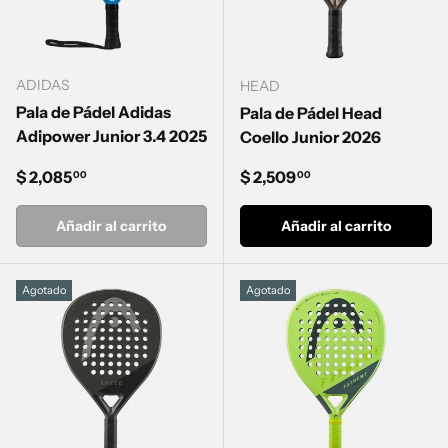
ADIDAS
HEAD
Pala de Pádel Adidas
Pala de Pádel Head
Adipower Junior 3.4 2025
Coello Junior 2026
Precio normal
Precio normal
$ 2,085
$ 2,509
00
00
Añadir al carrito
Añadir al carrito
Agotado
Agotado