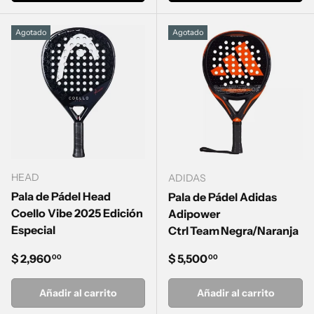
Agotado
Agotado
HEAD
ADIDAS
Pala de Pádel Head
Pala de Pádel Adidas
Coello Vibe 2025 Edición
Adipower
Especial
Ctrl Team Negra/Naranja
Precio normal
Precio normal
$ 2,960
$ 5,500
00
00
Añadir al carrito
Añadir al carrito