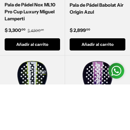
Pala de Pádel Nox ML10
Pala de Pádel Babolat Air
Pro Cup Luxury Miguel
Origin Azul
Lamperti
Precio de venta
Precio normal
Precio normal
$ 3,300
$ 2,899
00
00
$ 4,500
00
Añadir al carrito
Añadir al carrito
BABOLAT
BABOLAT