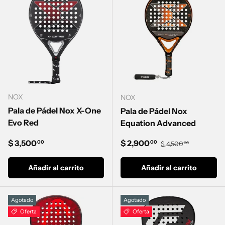
NOX
NOX
Pala de Pádel Nox X-One
Pala de Pádel Nox
Evo Red
Equation Advanced
Precio normal
Precio de venta
Precio normal
$ 3,500
$ 2,900
00
00
$ 4,500
00
Añadir al carrito
Añadir al carrito
Agotado
Agotado
Oferta
Oferta