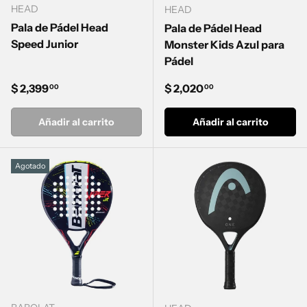
HEAD
HEAD
Pala de Pádel Head
Pala de Pádel Head
Speed Junior
Monster Kids Azul para
Pádel
Precio normal
Precio normal
$ 2,399
$ 2,020
00
00
Añadir al carrito
Añadir al carrito
Agotado