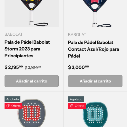
BABOLAT
BABOLAT
Pala de Pádel Babolat
Pala de Pádel Babolat
Storm 2023 para
Contact Azul/Rojo para
Principiantes
Pádel
Precio de venta
Precio normal
Precio normal
$ 2,195
$ 2,000
00
00
$ 2,900
00
Añadir al carrito
Añadir al carrito
Agotado
Agotado
Oferta
Oferta