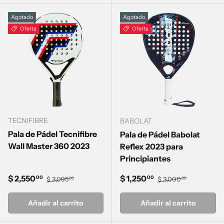
Agotado
Agotado
Oferta
Oferta
TECNIFIBRE
BABOLAT
Pala de Pádel Tecnifibre
Pala de Pádel Babolat
Wall Master 360 2023
Reflex 2023 para
Principiantes
Precio de venta
Precio normal
Precio de venta
Precio normal
$ 2,550
$ 1,250
00
00
$ 3,095
$ 3,000
00
00
Añadir al carrito
Añadir al carrito