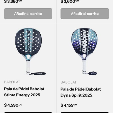
Precio normal
Precio normal
$ 3,360
$ 3,600
00
00
Añadir al carrito
Añadir al carrito
BABOLAT
BABOLAT
Pala de Pádel Babolat
Pala de Pádel Babolat
Stima Energy 2025
Dyna Spirit 2025
Precio normal
Precio normal
$ 4,590
$ 4,155
00
00