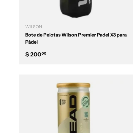
Añadir al carrito
WILSON
Bote de Pelotas Wilson Premier Padel X3 para
Pádel
Precio normal
$ 200
00