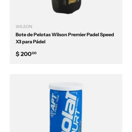
Añadir al carrito
WILSON
Bote de Pelotas Wilson Premier Padel Speed
X3 para Pádel
Precio normal
$ 200
00