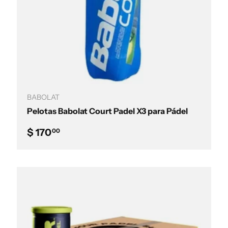
Añadir al carrito
BABOLAT
Pelotas Babolat Court Padel X3 para Pádel
Precio normal
$ 170
00