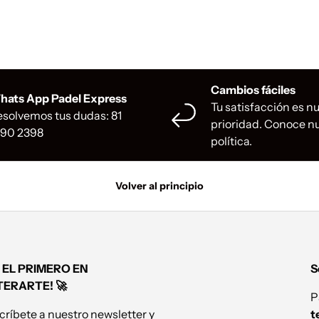
Cambios fáciles
hats App Padel Express
Tu satisfacción es n
solvemos tus dudas: 81
prioridad. Conoce n
990 2398
política.
Volver al principio
 EL PRIMERO EN
S
TERARTE! 🚀
P
críbete a nuestro newsletter y
t