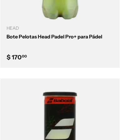
Añadir al carrito
HEAD
Bote Pelotas Head Padel Pro+ para Pádel
Precio normal
$ 170
00