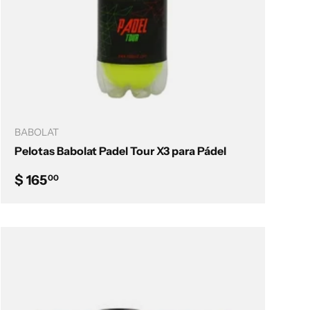
Añadir al carrito
BABOLAT
Pelotas Babolat Padel Tour X3 para Pádel
Precio normal
$ 165
00