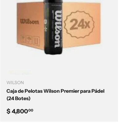
Añadir al carrito
WILSON
Caja de Pelotas Wilson Premier para Pádel
(24 Botes)
Precio normal
$ 4,800
00