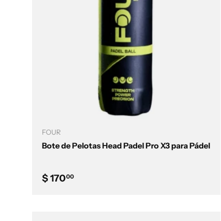
Añadir al carrito
FOUR
Bote de Pelotas Head Padel Pro X3 para Pádel
Precio normal
$ 170
00