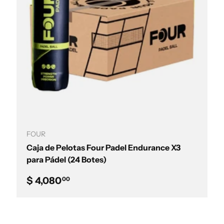
Añadir al carrito
FOUR
Caja de Pelotas Four Padel Endurance X3
para Pádel (24 Botes)
Precio normal
$ 4,080
00