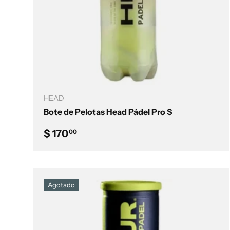
Añadir al carrito
HEAD
Bote de Pelotas Head Pádel Pro S
Precio normal
$ 170
00
Agotado