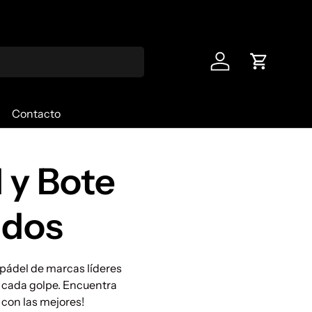
¡Bienvenido a
Iniciar sesión
Carrito
Contacto
d y Bote
idos
 pádel de marcas líderes
 cada golpe. Encuentra
 con las mejores!