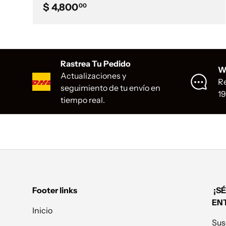
Precio normal
$ 4,800
00
Rastrea Tu Pedido
W
Actualizaciones y
Re
seguimiento de tu envío en
1
tiempo real.
Footer links
¡SÉ
EN
Inicio
Sus