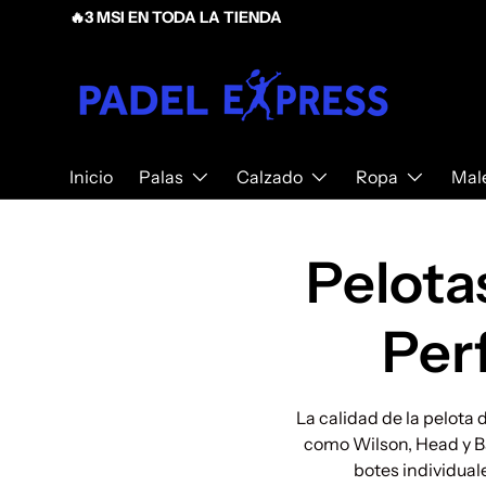
🔥3 MSI EN TODA LA TIENDA
Ir al contenido
Inicio
Palas
Calzado
Ropa
Mal
Pelotas
Per
La calidad de la pelota
como Wilson, Head y B
botes individual