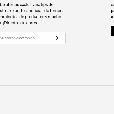
be ofertas exclusivas, tips de
o
stros expertos, noticias de torneos,
p
zamientos de productos y mucho
a
. ¡Directo a tu correo!
reo electrónico
Suscribirse
Formas de pago aceptadas