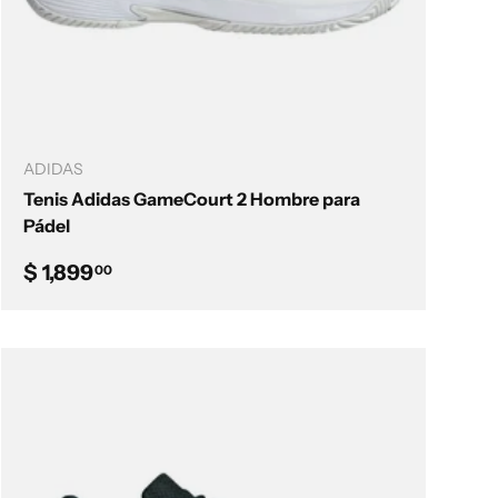
Añadir al carrito
ADIDAS
Tenis Adidas GameCourt 2 Hombre para
Pádel
Precio normal
$ 1,899
00