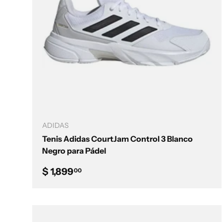
Elegir opciones
ADIDAS
Tenis Adidas CourtJam Control 3 Blanco
Negro para Pádel
Precio normal
$ 1,899
00