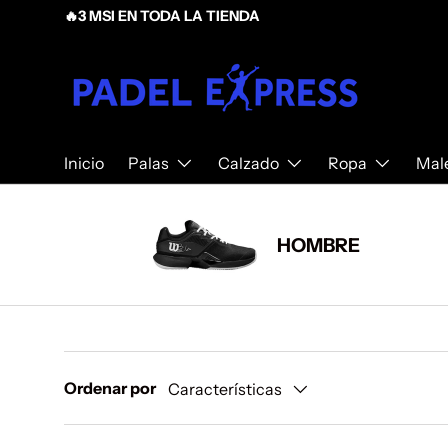
¡Bienvenido a PadelExpress! Tu tienda de pádel en Méxi
Ir al contenido
Inicio
Palas
Calzado
Ropa
Mal
HOMBRE
Ordenar por
Características