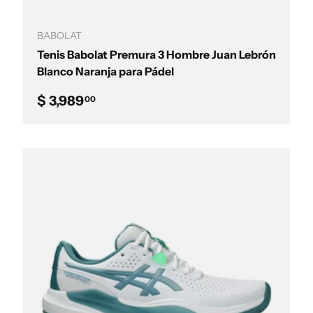
Elegir opciones
BABOLAT
Tenis Babolat Premura 3 Hombre Juan Lebrón
Blanco Naranja para Pádel
Precio normal
$ 3,989
00