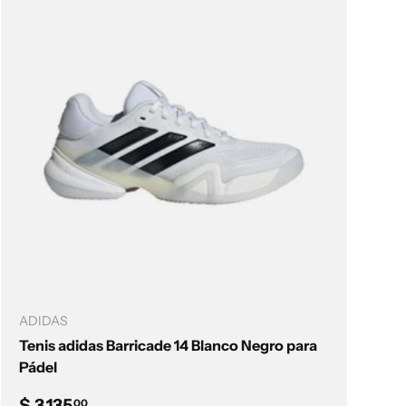
Elegir opciones
ADIDAS
Tenis adidas Barricade 14 Blanco Negro para
Pádel
Precio normal
$ 3,135
00