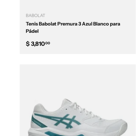
Elegir opciones
BABOLAT
Tenis Babolat Premura 3 Azul Blanco para
Pádel
Precio normal
$ 3,810
00