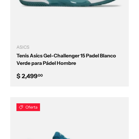
Elegir opciones
ASICS
Tenis Asics Gel-Challenger 15 Padel Blanco
Verde para Pádel Hombre
Precio normal
$ 2,499
00
Oferta