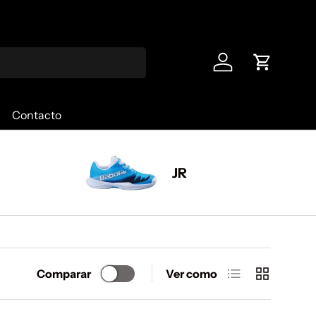
🚚 Envío 
Iniciar sesión
Carrito
Contacto
JR
Lista
Cuadrícula
Comparar
Ver como