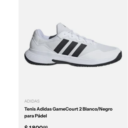
Elegir opciones
ADIDAS
Tenis Adidas GameCourt 2 Blanco/Negro
para Pádel
Precio normal
$ 1,800
00