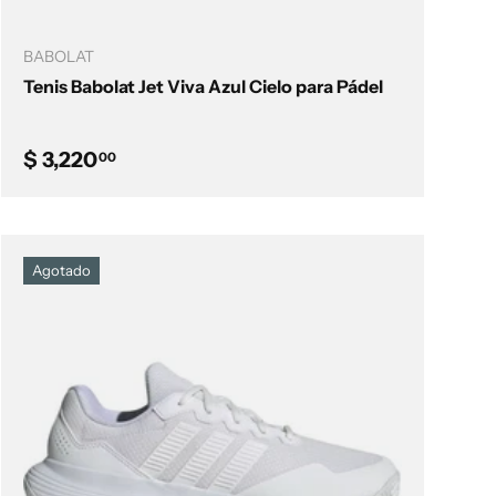
Elegir opciones
BABOLAT
Tenis Babolat Jet Viva Azul Cielo para Pádel
Precio normal
$ 3,220
00
Agotado