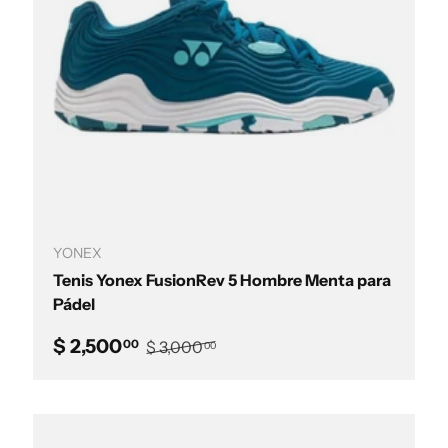
Elegir opciones
YONEX
Tenis Yonex FusionRev 5 Hombre Menta para
Pádel
Precio de venta
Precio normal
$ 2,500
00
$ 3,000
00