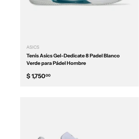
Elegir opciones
ASICS
Tenis Asics Gel-Dedicate 8 Padel Blanco
Verde para Pádel Hombre
Precio normal
$ 1,750
00