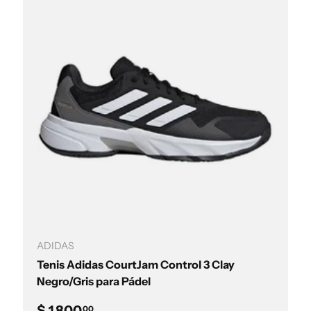
Elegir opciones
ADIDAS
Tenis Adidas CourtJam Control 3 Clay
Negro/Gris para Pádel
Precio normal
$ 1,800
00