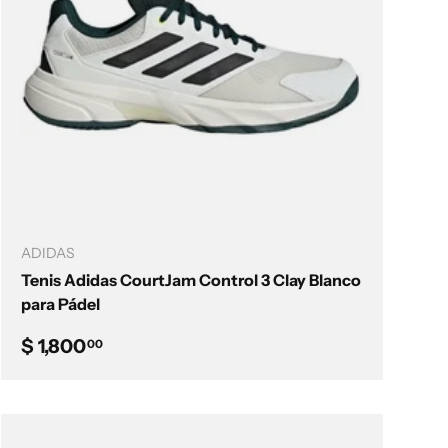
Elegir opciones
ADIDAS
Tenis Adidas CourtJam Control 3 Clay Blanco
para Pádel
Precio normal
$ 1,800
00