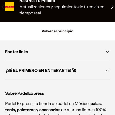
Rastrea Tu Pedido
Anterior
Sig
Actualizaciones y seguimiento de tu envío en
tiempo real.
Volver al principio
Footer links
¡SÉ EL PRIMERO EN ENTERARTE! 🚀
Sobre PadelExpress
Padel Express, tu tienda de pádel en México:
palas,
tenis, paleteros y accesorios
de marcas líderes 100%