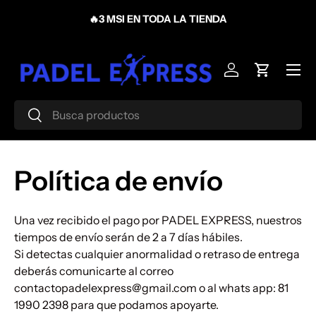
🔥3 MSI EN TODA LA TIENDA
¡B
Ir al contenido
Menú
Iniciar sesión
Carrito
Buscar
Buscar
Política de envío
Una vez recibido el pago por PADEL EXPRESS, nuestros
tiempos de envío serán de 2 a 7 días hábiles.
Si detectas cualquier anormalidad o retraso de entrega
deberás comunicarte al correo
contactopadelexpress@gmail.com o al whats app: 81
1990 2398
para que podamos apoyarte.