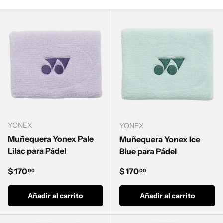
YONEX
YONEX
Muñequera Yonex Pale
Muñequera Yonex Ice
Lilac para Pádel
Blue para Pádel
Precio normal
Precio normal
$ 170
$ 170
00
00
Añadir al carrito
Añadir al carrito