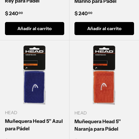
Rey para Pádel
Marino para Pádel
Precio normal
Precio normal
$ 240
$ 240
00
00
Añadir al carrito
Añadir al carrito
HEAD
HEAD
Muñequera Head 5'' Azul
Muñequera Head 5''
para Pádel
Naranja para Pádel