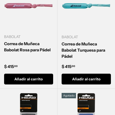
BABOLAT
BABOLAT
Correa de Muñeca
Correa de Muñeca
Babolat Rosa para Pádel
Babolat Turquesa para
Pádel
Precio normal
Precio normal
$ 415
$ 415
00
00
Añadir al carrito
Añadir al carrito
Agotado