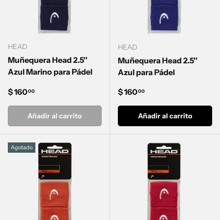
HEAD
HEAD
Muñequera Head 2.5''
Muñequera Head 2.5''
Azul Marino para Pádel
Azul para Pádel
Precio normal
Precio normal
$ 160
$ 160
00
00
Añadir al carrito
Añadir al carrito
Agotado