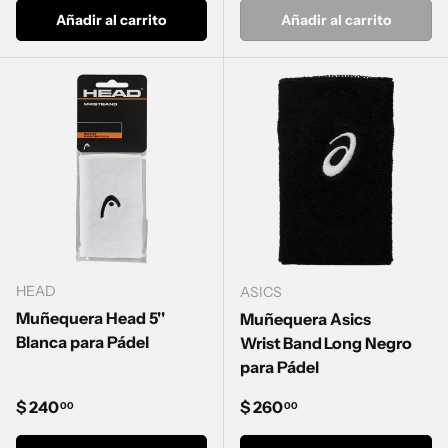
Añadir al carrito
Añadir al carrito
HEAD
ASICS
Muñequera Head 5''
Muñequera Asics
Blanca para Pádel
Wrist Band Long Negro
para Pádel
Precio normal
Precio normal
$ 240
$ 260
00
00