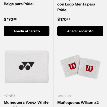
Beige para Pádel
con Logo Menta para
Pádel
Precio normal
Precio normal
$ 170
$ 170
00
00
Añadir al carrito
Añadir al carrito
YONEX
WILSON
Muñequera Yonex White
Muñequeras Wilson x2