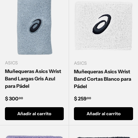
ASICS
ASICS
Muñequeras Asics Wrist
Muñequeras Asics Wrist
Band Largas Gris Azul
Band Cortas Blanco para
para Pádel
Pádel
Precio normal
Precio normal
$ 300
$ 259
00
00
Añadir al carrito
Añadir al carrito