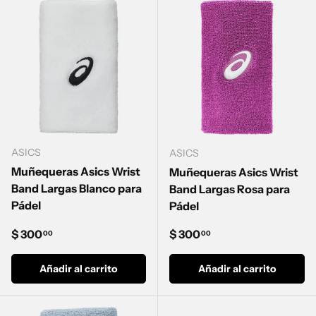
ASICS
ASICS
Muñequeras Asics Wrist
Muñequeras Asics Wrist
Band Largas Blanco para
Band Largas Rosa para
Pádel
Pádel
Precio normal
Precio normal
$ 300
$ 300
00
00
Añadir al carrito
Añadir al carrito