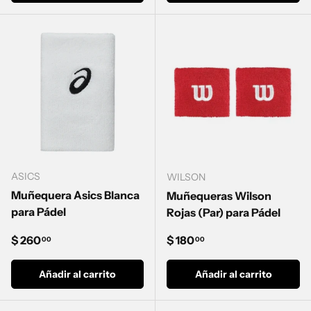
ASICS
WILSON
Muñequera Asics Blanca
Muñequeras Wilson
para Pádel
Rojas (Par) para Pádel
Precio normal
Precio normal
$ 260
$ 180
00
00
Añadir al carrito
Añadir al carrito