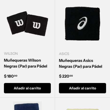
WILSON
ASICS
Muñequeras Wilson
Muñequeras Asics
Negras (Par) para Pádel
Negras (Par) para Pádel
Precio normal
Precio normal
$ 180
$ 220
00
00
Añadir al carrito
Añadir al carrito