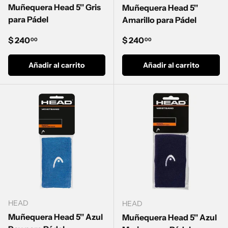
Muñequera Head 5'' Gris
Muñequera Head 5''
para Pádel
Amarillo para Pádel
Precio normal
Precio normal
$ 240
$ 240
00
00
Añadir al carrito
Añadir al carrito
HEAD
HEAD
Muñequera Head 5'' Azul
Muñequera Head 5'' Azul