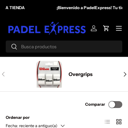
¡Bienvenido a PadelExpress! Tu tienda de pádel en México.
Ir al contenido
Menú
Iniciar sesión
Carrito
Buscar
Buscar
Anterior
Sig
Overgrips
Comparar
Ordenar por
Lista
Cuadr
Fecha: reciente a antiguo(a)