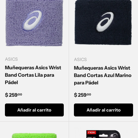
ASICS
ASICS
Muñequeras Asics Wrist
Muñequeras Asics Wrist
Band Cortas Lila para
Band Cortas Azul Marino
Pádel
para Pádel
Precio normal
Precio normal
$ 259
$ 259
00
00
Añadir al carrito
Añadir al carrito