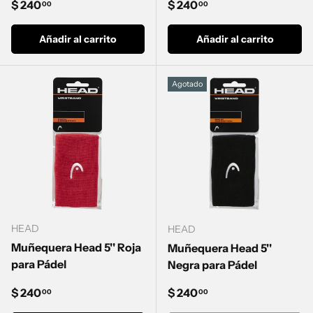
Precio normal
Precio normal
$ 240
$ 240
00
00
Añadir al carrito
Añadir al carrito
Agotado
HEAD
HEAD
Muñequera Head 5'' Roja
Muñequera Head 5''
para Pádel
Negra para Pádel
Precio normal
Precio normal
$ 240
$ 240
00
00