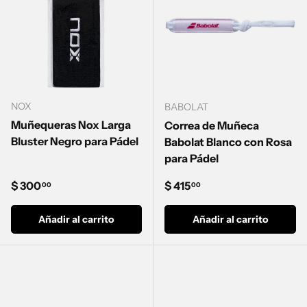
NOX
BABOLAT
Muñequeras Nox Larga
Correa de Muñeca
Bluster Negro para Pádel
Babolat Blanco con Rosa
para Pádel
Precio normal
Precio normal
$ 300
$ 415
00
00
Añadir al carrito
Añadir al carrito