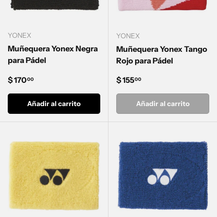
YONEX
YONEX
Muñequera Yonex Negra
Muñequera Yonex Tango
para Pádel
Rojo para Pádel
Precio normal
Precio normal
$ 170
$ 155
00
00
Añadir al carrito
Añadir al carrito