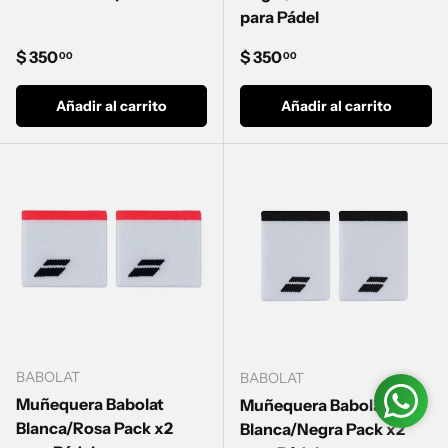
para Pádel
Precio normal
Precio normal
$ 350
$ 350
00
00
Añadir al carrito
Añadir al carrito
BABOLAT
BABOLAT
Muñequera Babolat
Muñequera Babolat
Blanca/Rosa Pack x2
Blanca/Negra Pack x2