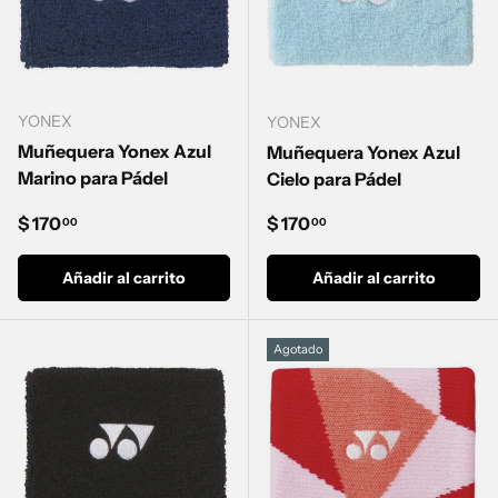
YONEX
YONEX
Muñequera Yonex Azul
Muñequera Yonex Azul
Marino para Pádel
Cielo para Pádel
Precio normal
Precio normal
$ 170
$ 170
00
00
Añadir al carrito
Añadir al carrito
Agotado