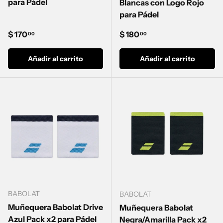
para Pádel
Blancas con Logo Rojo
para Pádel
Precio normal
Precio normal
$ 170
$ 180
00
00
Añadir al carrito
Añadir al carrito
BABOLAT
BABOLAT
Muñequera Babolat Drive
Muñequera Babolat
Azul Pack x2 para Pádel
Negra/Amarilla Pack x2