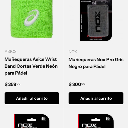
ASICS
NOX
Muñequeras Asics Wrist
Muñequeras Nox Pro Gris
Band Cortas Verde Neón
Negro para Pádel
para Pádel
Precio normal
Precio normal
$ 259
$ 300
00
00
Añadir al carrito
Añadir al carrito