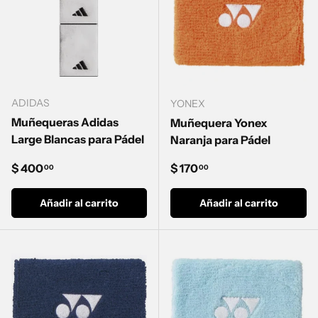
ADIDAS
YONEX
Muñequeras Adidas
Muñequera Yonex
Large Blancas para Pádel
Naranja para Pádel
Precio normal
Precio normal
$ 400
$ 170
00
00
Añadir al carrito
Añadir al carrito