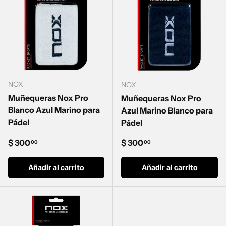
NOX
NOX
Muñequeras Nox Pro
Muñequeras Nox Pro
Blanco Azul Marino para
Azul Marino Blanco para
Pádel
Pádel
Precio normal
Precio normal
$ 300
$ 300
00
00
Añadir al carrito
Añadir al carrito