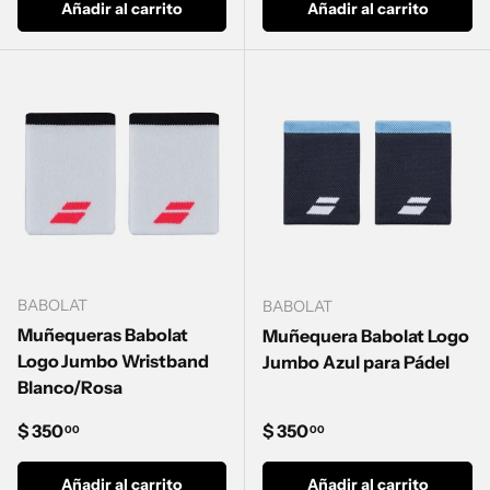
Añadir al carrito
Añadir al carrito
BABOLAT
BABOLAT
Muñequeras Babolat
Muñequera Babolat Logo
Logo Jumbo Wristband
Jumbo Azul para Pádel
Blanco/Rosa
Precio normal
Precio normal
$ 350
$ 350
00
00
Añadir al carrito
Añadir al carrito