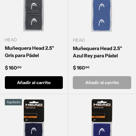
HEAD
HEAD
Muñequera Head 2.5''
Muñequera Head 2.5''
Gris para Pádel
Azul Rey para Pádel
Precio normal
Precio normal
$ 160
$ 160
00
00
Añadir al carrito
Añadir al carrito
Agotado