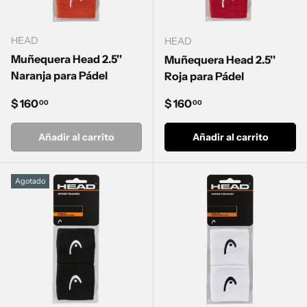
HEAD
HEAD
Muñequera Head 2.5''
Muñequera Head 2.5''
Naranja para Pádel
Roja para Pádel
Precio normal
Precio normal
$ 160
$ 160
00
00
Añadir al carrito
Añadir al carrito
Agotado