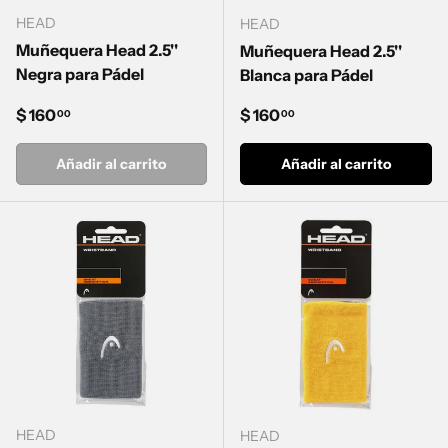
HEAD
HEAD
Muñequera Head 2.5''
Muñequera Head 2.5''
Negra para Pádel
Blanca para Pádel
Precio normal
Precio normal
$ 160
$ 160
00
00
Añadir al carrito
Añadir al carrito
HEAD
HEAD