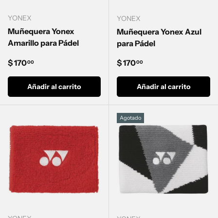
YONEX
YONEX
Muñequera Yonex
Muñequera Yonex Azul
Amarillo para Pádel
para Pádel
Precio normal
Precio normal
$ 170
$ 170
00
00
Añadir al carrito
Añadir al carrito
Agotado