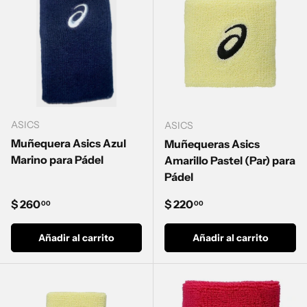
ASICS
ASICS
Muñequera Asics Azul
Muñequeras Asics
Marino para Pádel
Amarillo Pastel (Par) para
Pádel
Precio normal
Precio normal
$ 260
$ 220
00
00
Añadir al carrito
Añadir al carrito