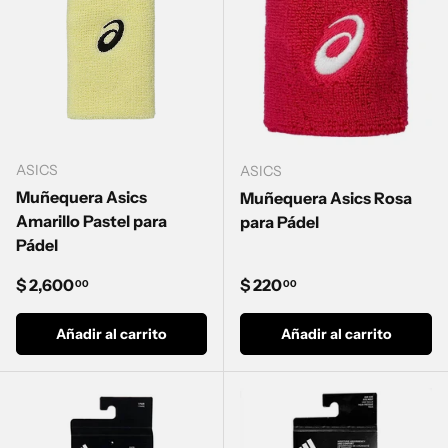
ASICS
ASICS
Muñequera Asics
Muñequera Asics Rosa
Amarillo Pastel para
para Pádel
Pádel
Precio normal
Precio normal
$ 2,600
$ 220
00
00
Añadir al carrito
Añadir al carrito