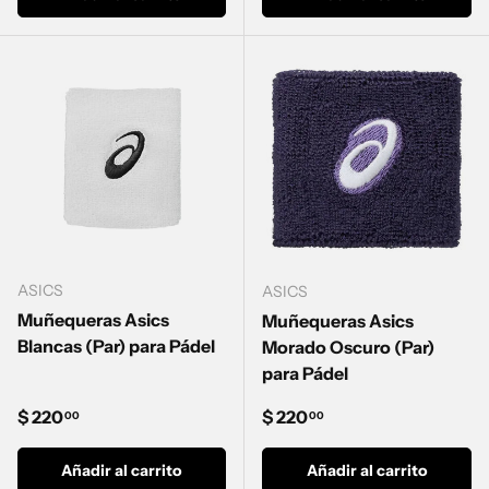
ASICS
ASICS
Muñequeras Asics
Muñequeras Asics
Blancas (Par) para Pádel
Morado Oscuro (Par)
para Pádel
Precio normal
Precio normal
$ 220
$ 220
00
00
Añadir al carrito
Añadir al carrito