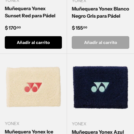
YONEX
YONEX
Muñequera Yonex
Muñequera Yonex Blanco
Sunset Red para Pádel
Negro Gris para Pádel
Precio normal
Precio normal
$ 170
$ 155
00
00
Añadir al carrito
Añadir al carrito
YONEX
YONEX
Muñequera Yonex Ice
Muñequera Yonex Azul