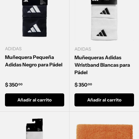
ADIDAS
ADIDAS
Muñequera Pequeña
Muñequeras Adidas
Adidas Negro para Pádel
Wristband Blancas para
Pádel
Precio normal
Precio normal
$ 350
$ 350
00
00
Añadir al carrito
Añadir al carrito