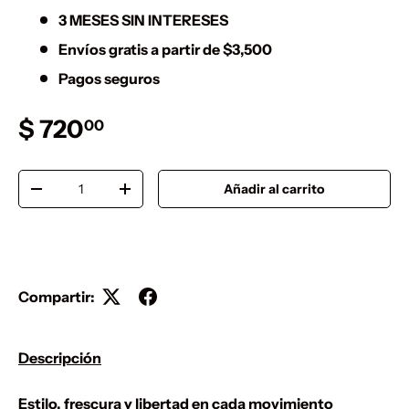
3 MESES SIN INTERESES
Envíos gratis a partir de $3,500
Pagos seguros
Precio normal
$ 720
00
Cant.
Añadir al carrito
Disminuir cantidad
Aumentar la cantidad
Compartir:
Descripción
Estilo, frescura y libertad en cada movimiento