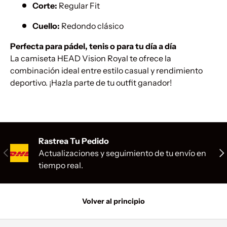
Corte:
Regular Fit
Cuello:
Redondo clásico
Perfecta para pádel, tenis o para tu día a día
La camiseta HEAD Vision Royal te ofrece la
combinación ideal entre estilo casual y rendimiento
deportivo. ¡Hazla parte de tu outfit ganador!
Rastrea Tu Pedido
Anterior
Sig
Actualizaciones y seguimiento de tu envío en
tiempo real.
Volver al principio