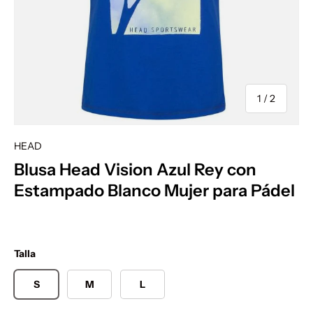
de
1
/
2
HEAD
Blusa Head Vision Azul Rey con
Estampado Blanco Mujer para Pádel
Talla
S
M
L