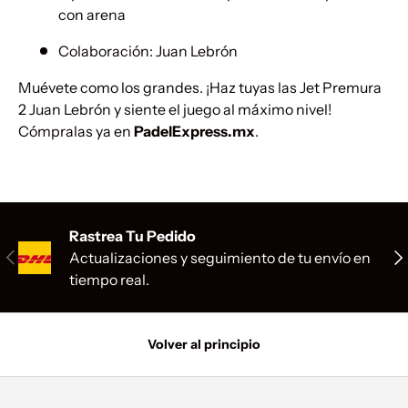
con arena
Colaboración: Juan Lebrón
Muévete como los grandes. ¡Haz tuyas las Jet Premura
2 Juan Lebrón y siente el juego al máximo nivel!
Cómpralas ya en
PadelExpress.mx
.
Rastrea Tu Pedido
Anterior
Sig
Actualizaciones y seguimiento de tu envío en
tiempo real.
Volver al principio