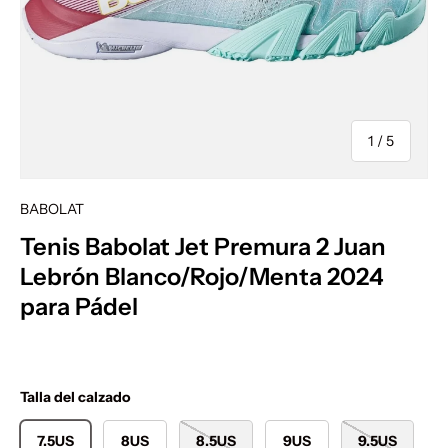
de
1
/
5
BABOLAT
Tenis Babolat Jet Premura 2 Juan
Lebrón Blanco/Rojo/Menta 2024
para Pádel
Talla del calzado
7.5US
8US
8.5US
9US
9.5US