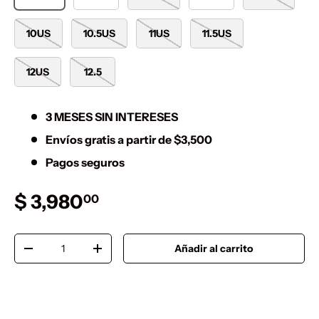
10US
10.5US
11US
11.5US
12US
12.5
3 MESES SIN INTERESES
Envíos gratis a partir de $3,500
Pagos seguros
Precio normal
$ 3,980
00
Cant.
Añadir al carrito
Disminuir cantidad
Aumentar la cantidad