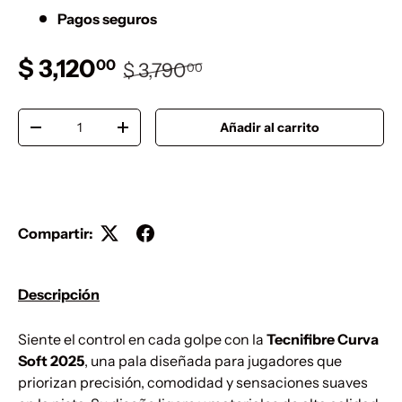
Pagos seguros
Precio de venta
Precio normal
$ 3,120
00
$ 3,790
00
Cant.
Añadir al carrito
Disminuir cantidad
Aumentar la cantidad
Compartir:
Descripción
Siente el control en cada golpe con la
Tecnifibre Curva
Soft 2025
, una pala diseñada para jugadores que
priorizan precisión, comodidad y sensaciones suaves