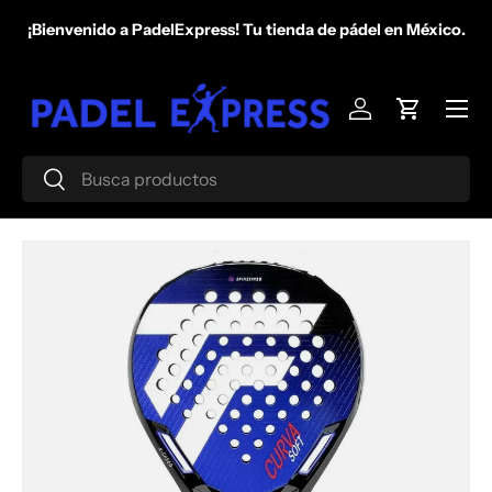
¡Bienvenido a PadelExpress! Tu tienda de pádel en México.
Ir al contenido
Menú
Iniciar sesión
Carrito
Buscar
Buscar
Ir directamente a la información del producto