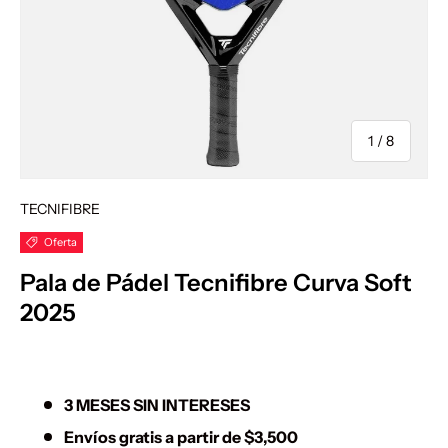
de
1
/
8
TECNIFIBRE
Oferta
Pala de Pádel Tecnifibre Curva Soft
2025
3 MESES SIN INTERESES
Envíos gratis a partir de $3,500