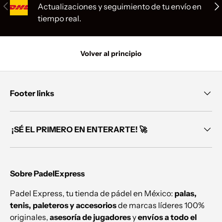
Anterior
Sig
Actualizaciones y seguimiento de tu envío en
tiempo real.
Volver al principio
Footer links
¡SÉ EL PRIMERO EN ENTERARTE! 🚀
Sobre PadelExpress
Padel Express, tu tienda de pádel en México:
palas,
tenis, paleteros y accesorios
de marcas líderes 100%
originales,
asesoría de jugadores
y
envíos a todo el