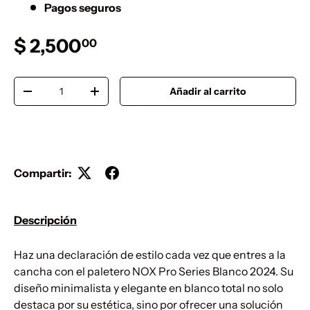
Pagos seguros
Precio normal
$ 2,500
00
Cant.
Añadir al carrito
Disminuir cantidad
Aumentar la cantidad
Compartir:
Descripción
Haz una declaración de estilo cada vez que entres a la
cancha con el paletero NOX Pro Series Blanco 2024. Su
diseño minimalista y elegante en blanco total no solo
destaca por su estética, sino por ofrecer una solución