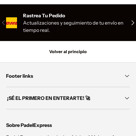
Rastrea Tu Pedido
Anterior
Sig
Actualizaciones y seguimiento de tu envío en
tiempo real.
Volver al principio
Footer links
¡SÉ EL PRIMERO EN ENTERARTE! 🚀
Sobre PadelExpress