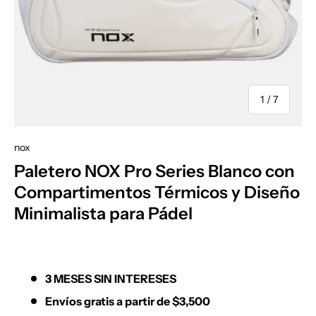
de
1
/
7
nox
Paletero NOX Pro Series Blanco con
Compartimentos Térmicos y Diseño
Minimalista para Pádel
3 MESES SIN INTERESES
Envíos gratis a partir de $3,500