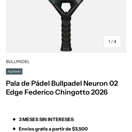
de
1
/
4
BULLPADEL
Agotado
Pala de Pádel Bullpadel Neuron 02
Edge Federico Chingotto 2026
3 MESES SIN INTERESES
Envíos gratis a partir de $3,500