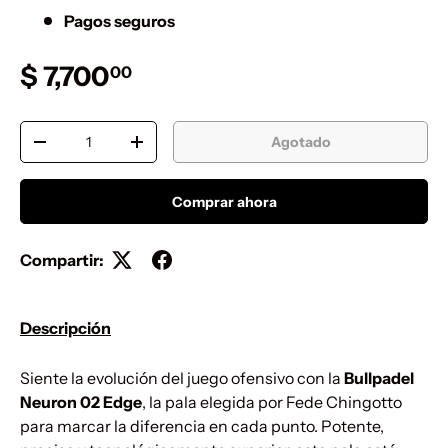
Pagos seguros
Precio normal
$ 7,700
00
Cant.
Agotado
Disminuir cantidad
Aumentar la cantidad
Comprar ahora
Compartir:
Descripción
Siente la evolución del juego ofensivo con la
Bullpadel
Neuron 02 Edge
, la pala elegida por Fede Chingotto
para marcar la diferencia en cada punto. Potente,