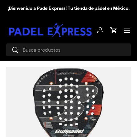
¡Bienvenido a PadelExpress! Tu tienda de pádel en México.
Ir al contenido
Menú
Iniciar sesión
Carrito
Buscar
Buscar
Ir directamente a la información del producto