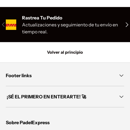
Rastrea Tu Pedido
Anterior
Sig
Actualizaciones y seguimiento de tu envío en
tiempo real.
Volver al principio
Footer links
¡SÉ EL PRIMERO EN ENTERARTE! 🚀
Sobre PadelExpress