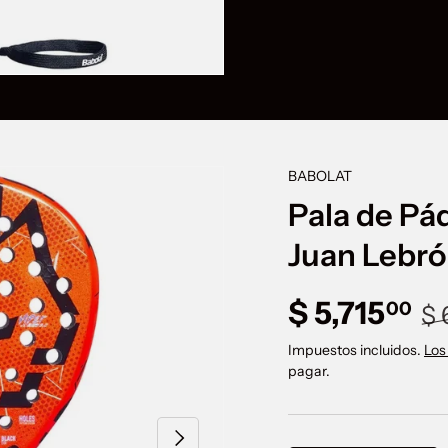
BABOLAT
ducto
Pala de Pád
Juan Lebró
Pr
Precio de 
$ 5,715
00
$ 
Impuestos incluidos.
Los
pagar.
Siguiente