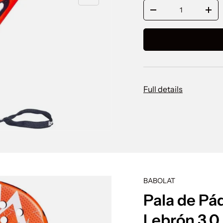
Cant.
Disminuir cantidad
Aume
Full details
BABOLAT
ducto
Pala de Pá
Lebrón 3.0