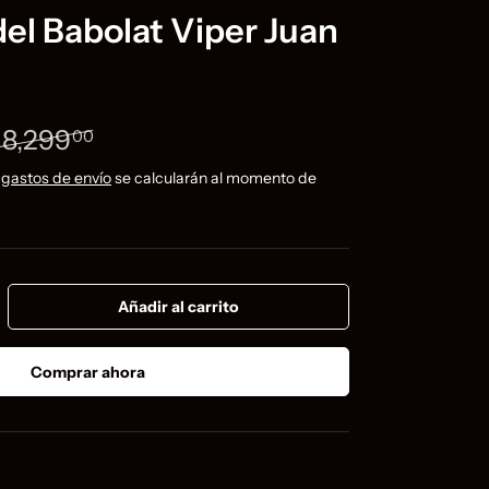
del Babolat Viper Juan
recio normal
venta
 8,299
00
 gastos de envío
se calcularán al momento de
Añadir al carrito
ntar la cantidad
Comprar ahora