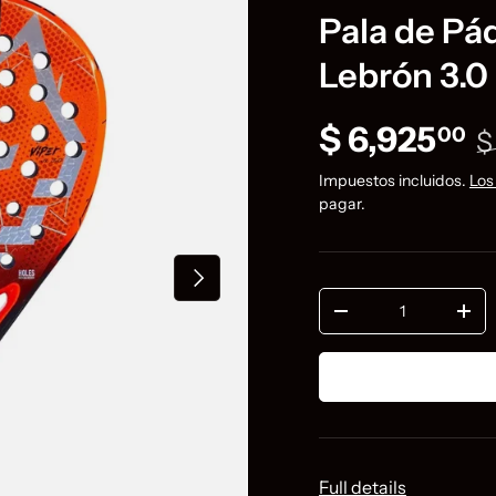
ducto
Pala de Pá
Lebrón 3.0
P
Precio de 
$ 6,925
00
$
Impuestos incluidos.
Los
pagar.
Siguiente
Cant.
Disminuir cantidad
Aume
Full details