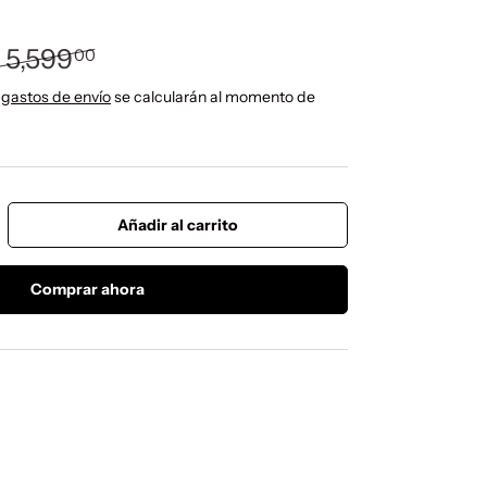
recio normal
venta
 5,599
00
 gastos de envío
se calcularán al momento de
Añadir al carrito
ntar la cantidad
Comprar ahora