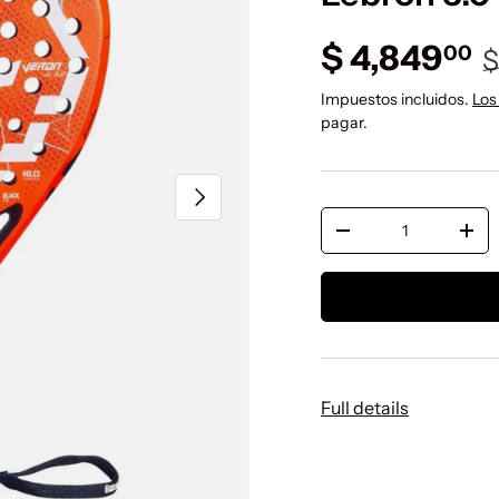
P
Precio de 
$ 4,849
00
$
Impuestos incluidos.
Los
pagar.
Siguiente
Cant.
Disminuir cantidad
Aume
Full details