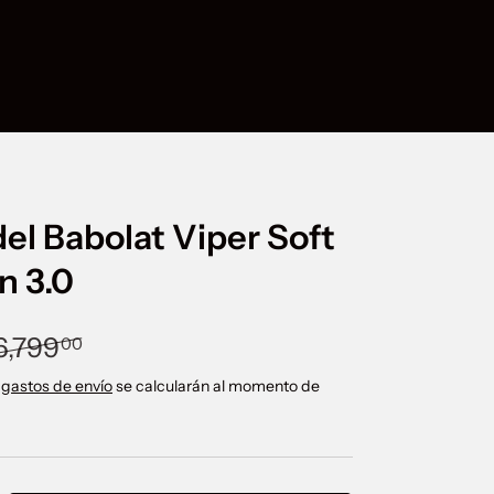
el Babolat Viper Soft
n 3.0
ecio normal
venta
6,799
00
 gastos de envío
se calcularán al momento de