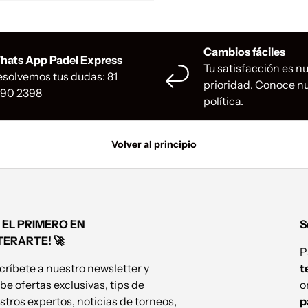
Cambios fáciles
hats App Padel Express
Tu satisfacción es n
solvemos tus dudas: 81
prioridad. Conoce n
990 2398
política.
Volver al principio
 EL PRIMERO EN
S
TERARTE! 🚀
P
críbete a nuestro newsletter y
t
be ofertas exclusivas, tips de
o
stros expertos, noticias de torneos,
p