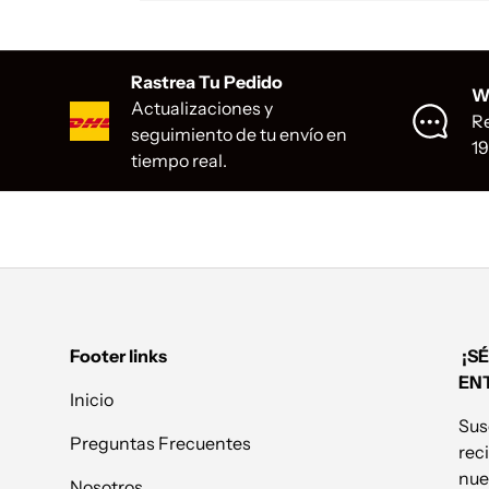
Rastrea Tu Pedido
W
Actualizaciones y
Re
seguimiento de tu envío en
1
tiempo real.
Footer links
¡SÉ
EN
Inicio
Sus
Preguntas Frecuentes
reci
nue
Nosotros