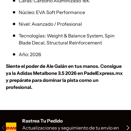
Caras: Carbono Aluminizado 16K
Núcleo: EVA Soft Performance
Nivel: Avanzado / Profesional
Tecnologías: Weight & Balance System, Spin
Blade Decal, Structural Reinforcement
Año: 2026
Siente el poder de Ale Galán en tus manos. Consigue
ya la Adidas Metalbone 3.5 2026 en PadelExpress.mx
y prepárate para dominar la pista como un
profesional.
Rastrea Tu Pedido
Anterior
Sig
Actualizaciones y seguimiento de tu envío en