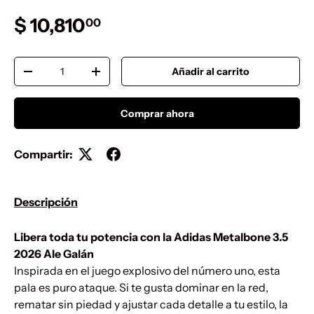
Precio normal
$ 10,810
00
Cant.
Añadir al carrito
Disminuir cantidad
Aumentar la cantidad
Comprar ahora
Compartir:
Descripción
Libera toda tu potencia con la Adidas Metalbone 3.5
2026 Ale Galán
Inspirada en el juego explosivo del número uno, esta
pala es puro ataque. Si te gusta dominar en la red,
rematar sin piedad y ajustar cada detalle a tu estilo, la